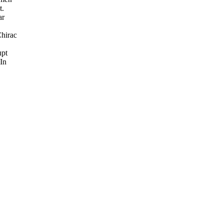
t.
ar
Chirac
upt
 In