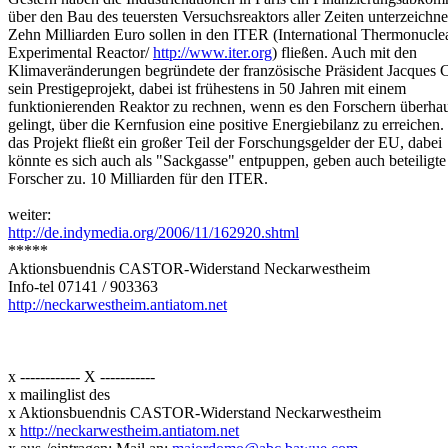
über den Bau des teuersten Versuchsreaktors aller Zeiten unterzeichne
Zehn Milliarden Euro sollen in den ITER (International Thermonucle
Experimental Reactor/
http://www.iter.org
) fließen. Auch mit den
Klimaveränderungen begründete der französische Präsident Jacques 
sein Prestigeprojekt, dabei ist frühestens in 50 Jahren mit einem
funktionierenden Reaktor zu rechnen, wenn es den Forschern überha
gelingt, über die Kernfusion eine positive Energiebilanz zu erreichen.
das Projekt fließt ein großer Teil der Forschungsgelder der EU, dabei
könnte es sich auch als "Sackgasse" entpuppen, geben auch beteiligte
Forscher zu. 10 Milliarden für den ITER.
weiter:
http://de.indymedia.org/2006/11/162920.shtml
*****
Aktionsbuendnis CASTOR-Widerstand Neckarwestheim
Info-tel 07141 / 903363
http://neckarwestheim.antiatom.net
x ------------ X -----------
x mailinglist des
x Aktionsbuendnis CASTOR-Widerstand Neckarwestheim
x
http://neckarwestheim.antiatom.net