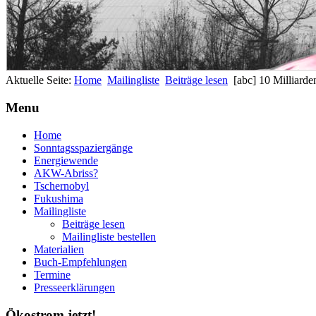
Aktuelle Seite:
Home
Mailingliste
Beiträge lesen
[abc] 10 Milliard
Menu
Home
Sonntagsspaziergänge
Energiewende
AKW-Abriss?
Tschernobyl
Fukushima
Mailingliste
Beiträge lesen
Mailingliste bestellen
Materialien
Buch-Empfehlungen
Termine
Presseerklärungen
Ökostrom jetzt!