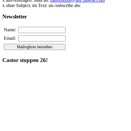
x aus-/eintragen: Mail an:
majordomo@abc.bawue.com
x ohne Subject, im Text: un-/subscribe abc
Newsletter
Name:
Email:
Castor stoppen 26!