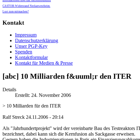
Informationen über das Aktionsbündnis
CASTOR-Widerstand Neckarwestheim.
Lust zum mitmachen?
Kontakt
Impressum
Datenschutzerklärung
Unser PGP-Key
Spenden
Kontaktformular
Kontakt für Medien & Presse
[abc] 10 Milliarden f&uuml;r den ITER
Details
Erstellt: 24. November 2006
> 10 Milliarden für den ITER
Ralf Streck 24.11.2006 - 20:14
Als "Jahrhundertprojekt" wird der vereinbarte Bau des Testreaktors 
bezeichnet, dabei kann sich die Kernfusion als Sackgasse erweisen.
Gestern haben die Industrienationen in Paris ein Finanzierungsabko